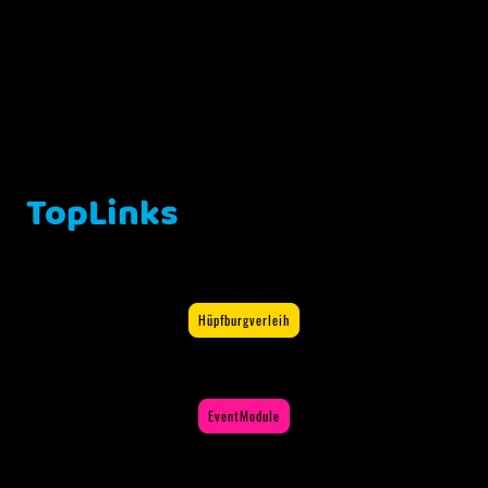
TopLinks
Hüpfburgverleih
EventModule